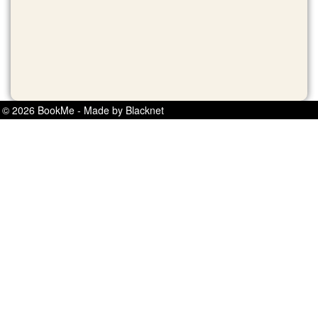
© 2026 BookMe - Made by Blacknet