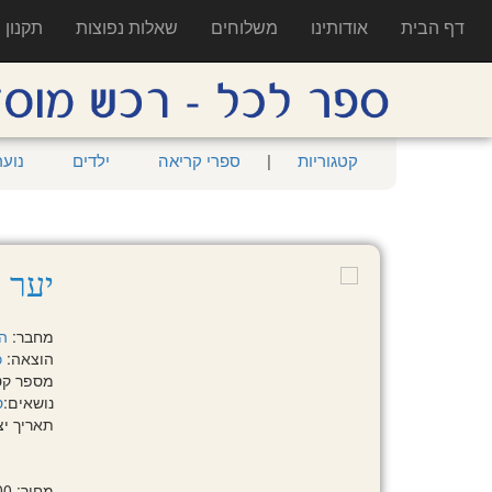
דף הבית
אודותינו
משלוחים
שאלות נפוצות
תקנון
קטגוריות
|
ספרי קריאה
ילדים
נוער
יער 
מחבר:
ה
הוצאה:
כ
מספר קטלוגי: 5
נושאים:
ס
תאריך יציאה:
מחיר: 68.00 ₪