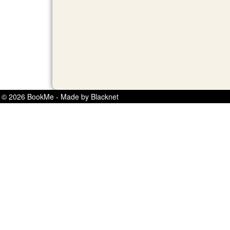
© 2026 BookMe - Made by Blacknet