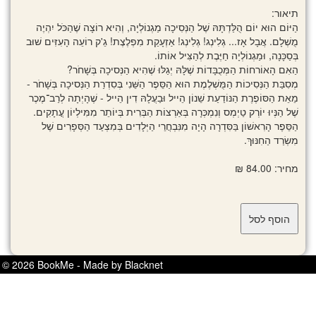
תיאור:
הַיּוֹם הוּא יוֹם הֻלַּדְתָּהּ שֶׁל הַנְּסִיכָה מַגְנוֹלְיָה, וְהִיא רוֹצָה שֶׁהַכֹּל יִהְיֶה
מֻשְׁלָם. אֲבָל אָז... גְלִינְג! גְלִינְג! אַזְעָקַת מִפְלֶצֶת! גֵ'ק רוֹעֵה הָעִזִּים שׁוּב
בְּסַכָּנָה, וּמַגְנוֹלְיָה חַיֶּבֶת לְהַצִּיל אוֹתוֹ.
הַאִם הָאוֹרחוֹת הַמְּכֻבָּדוֹת שֶׁלָּהּ יְגַלּוּ שֶׁהִיא הַנְּסיכָה בְּשָׁחֹר?
מְסִבַּת הַנְּסִיכוֹת הַמֻּשְׁלֶמֶת הוּא הַסֵּפֶר הַשֵּׁנִי בְּסִדְרַת הַנְּסיכָה בְּשָׁחֹר -
מֵאֵת הַסּוֹפֶרֶת הַנּוֹדַעַת שֵׁנוֹן הֵייל וּבַעֲלָהּ דִין הֵייל - שֶׁהָיְתָה לְרַב־מֶכֶר
שֶׁל הַנְּיוּ יוֹרְק טַיְמְס וְנִמְכְּרָה בְּאַרְצוֹת הַבְּרִית בְּיוֹתֵר מִמִּילְיוֹן עֳתָקִים.
הַסֵּפֶר הָרִאשׁוֹן בַּסִּדְרָה הָיָה מִנִּבְחֲרֵי הַיְּלָדִים בְּמִצְעַד הַסְּפָרִים שֶׁל
מִשְׂרַד הַחִנּוּךְ.
מחיר: 84.00 ₪
© 2026 BookMe - Made by Blacknet