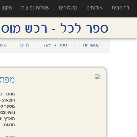
דף הבית
אודותינו
משלוחים
שאלות נפוצות
תקנון
קטגוריות
|
ספרי קריאה
ילדים
נוער
מפתח
מחבר:
בל
הוצאה:
כ
מספר קטלוגי: 6
נושאים:
ס
תאריך יציאה:
תרגום
תיאור: