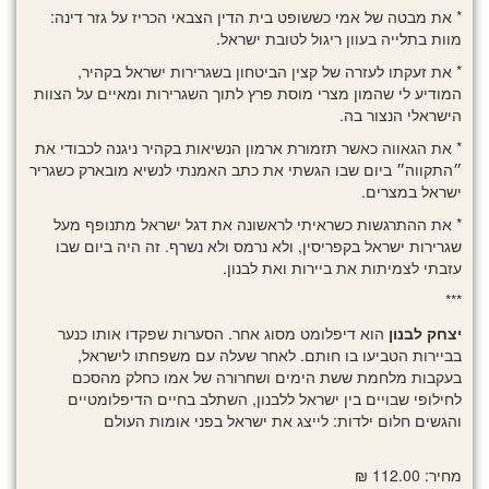
* את מבטה של אמי כששופט בית הדין הצבאי הכריז על גזר דינה:
מוות בתלייה בעוון ריגול לטובת ישראל.
* את זעקתו לעזרה של קצין הביטחון בשגרירות ישראל בקהיר,
המודיע לי שהמון מצרי מוסת פרץ לתוך השגרירות ומאיים על הצוות
הישראלי הנצור בה.
* את הגאווה כאשר תזמורת ארמון הנשיאות בקהיר ניגנה לכבודי את
״התקווה״ ביום שבו הגשתי את כתב האמנתי לנשיא מובארק כשגריר
ישראל במצרים.
* את ההתרגשות כשראיתי לראשונה את דגל ישראל מתנופף מעל
שגרירות ישראל בקפריסין, ולא נרמס ולא נשרף. זה היה ביום שבו
עזבתי לצמיתות את ביירות ואת לבנון.
***
יצחק לבנון
הוא דיפלומט מסוג אחר. הסערות שפקדו אותו כנער
בביירות הטביעו בו חותם. לאחר שעלה עם משפחתו לישראל,
בעקבות מלחמת ששת הימים ושחרורה של אמו כחלק מהסכם
לחילופי שבויים בין ישראל ללבנון, השתלב בחיים הדיפלומטיים
והגשים חלום ילדות: לייצג את ישראל בפני אומות העולם
מחיר: 112.00 ₪