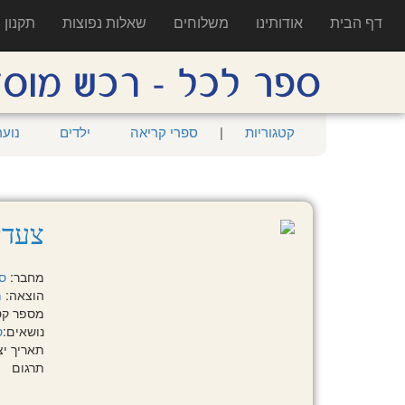
דף הבית
אודותינו
משלוחים
שאלות נפוצות
תקנון
קטגוריות
|
ספרי קריאה
ילדים
נוער
צעדי
מחבר:
ס
הוצאה:
מ
מספר קטלוגי:
נושאים:
ס
תאריך יציאה:
תרגום