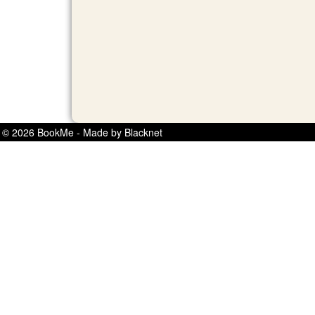
© 2026 BookMe - Made by Blacknet