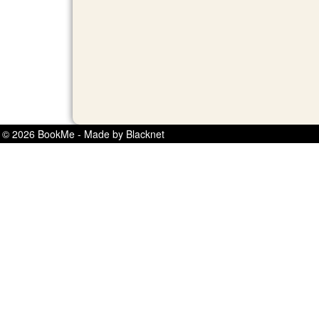
© 2026 BookMe - Made by Blacknet