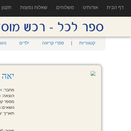
דף הבית
אודותינו
משלוחים
שאלות נפוצות
תקנון
קטגוריות
|
ספרי קריאה
ילדים
נוער
יאה 
מחבר:
או
הוצאה:
כ
מספר קטלוגי: 
נושאים:
מ
תאריך יציאה:
מחיר: 112.00 ₪