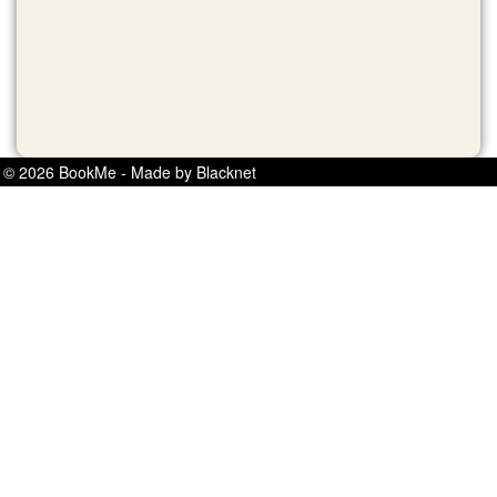
© 2026 BookMe - Made by Blacknet