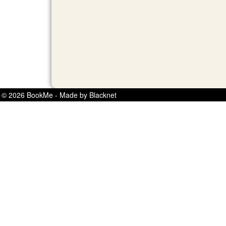
© 2026 BookMe - Made by Blacknet