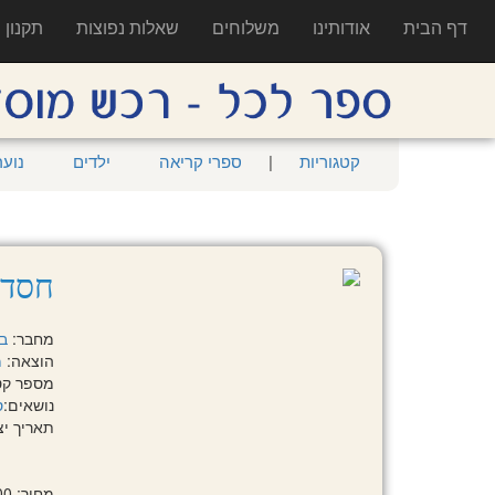
דף הבית
אודותינו
משלוחים
שאלות נפוצות
תקנון
קטגוריות
|
ספרי קריאה
ילדים
נוער
חסד 
מחבר:
בל
הוצאה:
מ
מספר קטלוגי:
נושאים:
ס
תאריך יציאה:
מחיר: 98.00 ₪