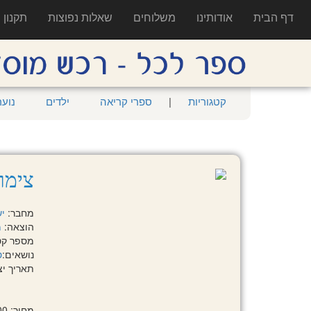
דף הבית
אודותינו
משלוחים
שאלות נפוצות
תקנון
קטגוריות
|
ספרי קריאה
ילדים
נוער
צימר
מחבר:
יש
הוצאה:
מ
מספר קטלוגי:
נושאים:
ט
תאריך יציאה:
מחיר: 98.00 ₪