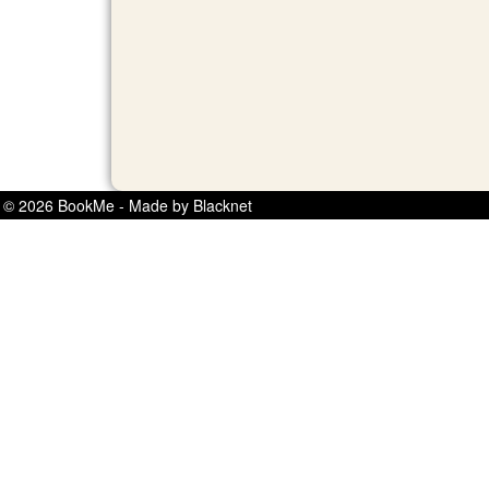
© 2026 BookMe - Made by Blacknet