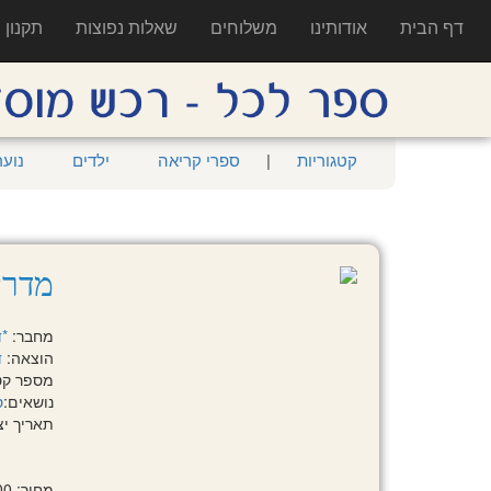
דף הבית
אודותינו
משלוחים
שאלות נפוצות
תקנון
קטגוריות
|
ספרי קריאה
ילדים
נוער
מדרי
מחבר:
*ד
הוצאה:
ד
מספר קטלוגי: 
נושאים:
ס
תאריך יציאה:
מחיר: 195.00 ₪