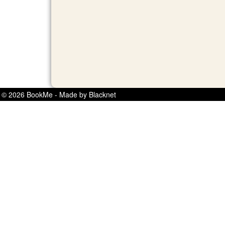
© 2026 BookMe - Made by Blacknet