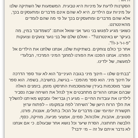
הסקרנות לדעת על מיניות היא טבעית. המשמעות של השתיקה שלנו
על מיניות עם הילדים, היא לא שהם אינם מדברים ומתעסקים בכך,
אלא שהם מדברים ומתעסקים בכך על פי מה שהם לומדים
מהאינטרנט.
כשאני מגיע לפגוש בני נוער אני שואל אותם: "כשמדובר במין, מה
בעיקר יש באינטרנט?" - ואולם שלם של בני נוער צועקים וצועקות
"פ-ו-ר-נ-ו!!".
אחר כך כולם צוחקים. בשתיקות שלנו, אנחנו שלחנו את הילדים אל
הפורנו. אנחנו הפכנו את הפורנו למחנך המיני המרכזי, הבלעדי
למעשה, של ילדינו.
"בבתים שלנו – חינוך מיני בגובה העיניים" הוא לא עוד ספר הדרכה
על חינוך מיני. הוא ספר מהפכני – בגישה, בחשיבה, בשפה. הוא ספר
שובר מוסכמות בעידן שהמוסכמות התרסקו מזמן. בזמנים האלה
שבהם אנחנו ההורים מתחבטים איך לנהל את השיחה שבה נסביר
לילדינו את עובדות החיים – מגיע רן גבריאלי ומבקש מאיתנו להשליך
את הלך הרוח הישן של 'השיחה' לפח ובמקומו – לפתוח ערוץ
תקשורת יומיומי שבו מדברים על הכול: בתולים, אוננות, פורנו,
סטוצים, אהבות, אלכוהול, סמים, אמצעי מניעה, מוזיקה, כסף,
הלבשה תחתונה, הסרת שיער וכל נושא אחר שבעולם. כי אם אנחנו
לא נדבר איתם על זה – מי ידבר?